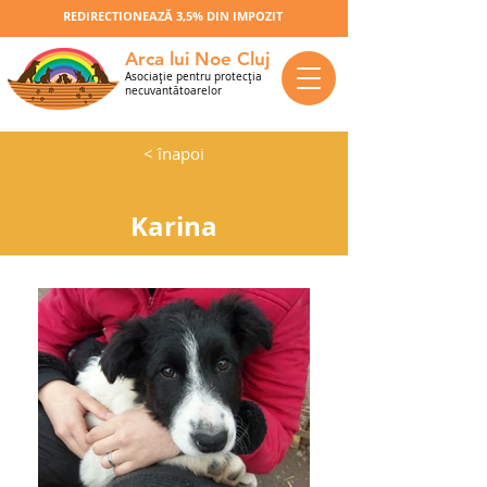
REDIRECTIONEAZĂ 3,5% DIN IMPOZIT
Arca lui Noe Cluj
Asociaţie pentru protecţia
necuvantătoarelor
< înapoi
Karina