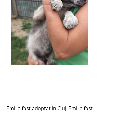
Emil a fost adoptat in Cluj. Emil a fost
gasita abandonat intr-o localitate din
apropierea orasului Cluj. Cei patru
puiuti, Emil, Daisy, Lalu si Poppy au in