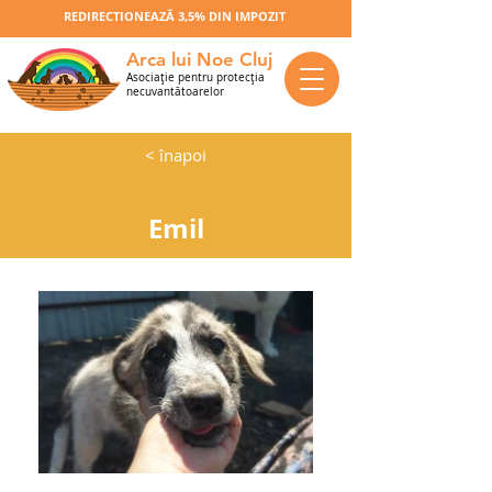
REDIRECTIONEAZĂ 3,5% DIN IMPOZIT
Arca lui Noe Cluj
Asociaţie pentru protecţia
necuvantătoarelor
< înapoi
Emil