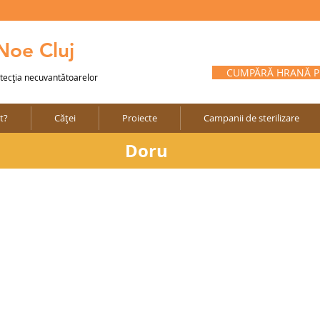
 Noe Cluj
CUMPĂRĂ HRANĂ PE
otecţia necuvantătoarelor
t?
Căței
Proiecte
Campanii de sterilizare
Doru