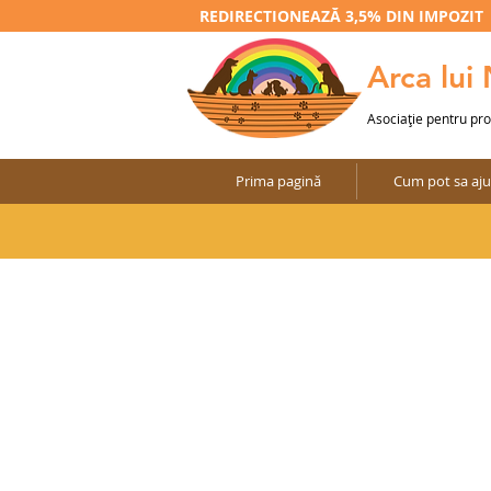
REDIRECTIONEAZĂ 3,5% DIN IMPOZIT
Arca lui
Asociaţie pentru pr
Prima pagină
Cum pot sa aju