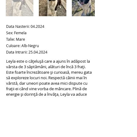
Data Nasterii: 04.2024
Sex: Femela
Talie: Mare
Culoare: Alb-Negru
Data Intrarii:
25.04.2024
Leyla este o cățelușă care a ajuns în adăpost la
vârsta de 3 săptămâni, alături de încă 3 frați.
Este foarte încrezătoare și curioasă, mereu gata
să exploreze locuri noi. Respectă câinii mai în
vârstă, dar uneori poate avea mici dispute cu
frații ei când vine vorba de mâncare. Plină de
energie și dorință de a învăța, Leyla va aduce
multă veselie în viața oricărei familii.
ADOPTĂ LA DISTANȚĂ
ADOPTĂ