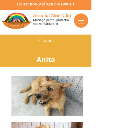
REDIRECTIONEAZĂ 3,5% DIN IMPOZIT
Arca lui Noe Cluj
Asociaţie pentru protecţia
necuvantătoarelor
< înapoi
Anita